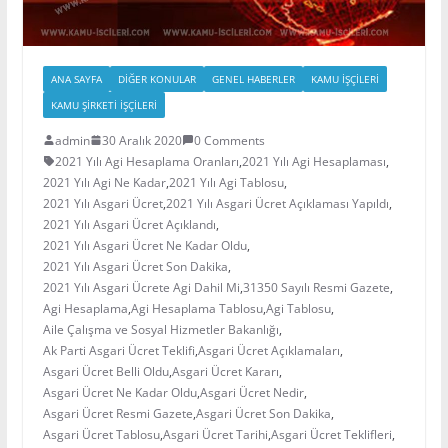
ANA SAYFA
DIĞER KONULAR
GENEL HABERLER
KAMU İŞÇILERI
KAMU ŞIRKETI İŞÇILERI
admin
30 Aralık 2020
0 Comments
2021 Yılı Agi Hesaplama Oranları
,
2021 Yılı Agi Hesaplaması
,
2021 Yılı Agi Ne Kadar
,
2021 Yılı Agi Tablosu
,
2021 Yılı Asgari Ücret
,
2021 Yılı Asgari Ücret Açıklaması Yapıldı
,
2021 Yılı Asgari Ücret Açıklandı
,
2021 Yılı Asgari Ücret Ne Kadar Oldu
,
2021 Yılı Asgari Ücret Son Dakika
,
2021 Yılı Asgari Ücrete Agi Dahil Mi
,
31350 Sayılı Resmi Gazete
,
Agi Hesaplama
,
Agi Hesaplama Tablosu
,
Agi Tablosu
,
Aile Çalışma ve Sosyal Hizmetler Bakanlığı
,
Ak Parti Asgari Ücret Teklifi
,
Asgari Ücret Açıklamaları
,
Asgari Ücret Belli Oldu
,
Asgari Ücret Kararı
,
Asgari Ücret Ne Kadar Oldu
,
Asgari Ücret Nedir
,
Asgari Ücret Resmi Gazete
,
Asgari Ücret Son Dakika
,
Asgari Ücret Tablosu
,
Asgari Ücret Tarihi
,
Asgari Ücret Teklifleri
,