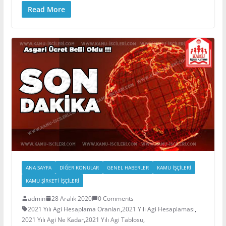
Read More
ANA SAYFA
DIĞER KONULAR
GENEL HABERLER
KAMU İŞÇILERI
KAMU ŞIRKETI İŞÇILERI
admin
28 Aralık 2020
0 Comments
2021 Yılı Agi Hesaplama Oranları
,
2021 Yılı Agi Hesaplaması
,
2021 Yılı Agi Ne Kadar
,
2021 Yılı Agi Tablosu
,