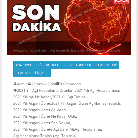
ANA SAYFA
DIĞER KONULAR
GENEL HABERLER
KAMU İŞÇILERI
KAMU ŞIRKETI İŞÇILERI
admin
28 Aralık 2020
0 Comments
2021 Yılı Agi Hesaplama Oranları
,
2021 Yılı Agi Hesaplaması
,
2021 Yılı Agi Ne Kadar
,
2021 Yılı Agi Tablosu
,
2021 Yılı Asgari Ücret
,
2021 Yılı Asgari Ücret Açıklaması Yapıldı
,
2021 Yılı Asgari Ücret Açıklandı
,
2021 Yılı Asgari Ücret Ne Kadar Oldu
,
2021 Yılı Asgari Ücret Son Dakika
,
2021 Yılı Asgari Ücrete Agi Dahil Mi
,
Agi Hesaplama
,
Agi Hesaplama Tablosu
,
Agi Tablosu
,