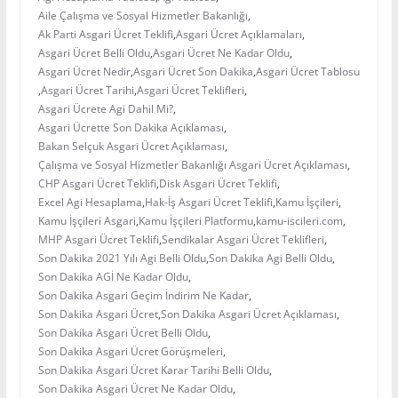
Aile Çalışma ve Sosyal Hizmetler Bakanlığı
,
Ak Parti Asgari Ücret Teklifi
,
Asgari Ücret Açıklamaları
,
Asgari Ücret Belli Oldu
,
Asgari Ücret Ne Kadar Oldu
,
Asgari Ücret Nedir
,
Asgari Ücret Son Dakika
,
Asgari Ücret Tablosu
,
Asgari Ücret Tarihi
,
Asgari Ücret Teklifleri
,
Asgari Ücrete Agi Dahil Mi?
,
Asgari Ücrette Son Dakika Açıklaması
,
Bakan Selçuk Asgari Ücret Açıklaması
,
Çalışma ve Sosyal Hizmetler Bakanlığı Asgari Ücret Açıklaması
,
CHP Asgari Ücret Teklifi
,
Disk Asgari Ücret Teklifi
,
Excel Agi Hesaplama
,
Hak-İş Asgari Ücret Teklifi
,
Kamu İşçileri
,
Kamu İşçileri Asgari
,
Kamu İşçileri Platformu
,
kamu-iscileri.com
,
MHP Asgari Ücret Teklifi
,
Sendikalar Asgari Ücret Teklifleri
,
Son Dakika 2021 Yılı Agi Belli Oldu
,
Son Dakika Agi Belli Oldu
,
Son Dakika AGİ Ne Kadar Oldu
,
Son Dakika Asgari Geçim İndirim Ne Kadar
,
Son Dakika Asgari Ücret
,
Son Dakika Asgari Ücret Açıklaması
,
Son Dakika Asgari Ücret Belli Oldu
,
Son Dakika Asgari Ücret Görüşmeleri
,
Son Dakika Asgari Ücret Karar Tarihi Belli Oldu
,
Son Dakika Asgari Ücret Ne Kadar Oldu
,