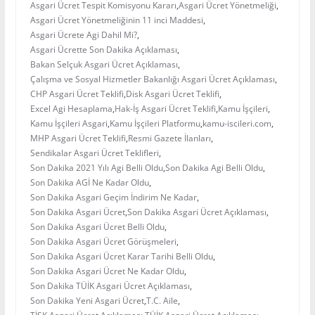
Asgari Ücret Tespit Komisyonu Kararı
,
Asgari Ücret Yönetmeliği
,
Asgari Ücret Yönetmeliğinin 11 inci Maddesi
,
Asgari Ücrete Agi Dahil Mi?
,
Asgari Ücrette Son Dakika Açıklaması
,
Bakan Selçuk Asgari Ücret Açıklaması
,
Çalışma ve Sosyal Hizmetler Bakanlığı Asgari Ücret Açıklaması
,
CHP Asgari Ücret Teklifi
,
Disk Asgari Ücret Teklifi
,
Excel Agi Hesaplama
,
Hak-İş Asgari Ücret Teklifi
,
Kamu İşçileri
,
Kamu İşçileri Asgari
,
Kamu İşçileri Platformu
,
kamu-iscileri.com
,
MHP Asgari Ücret Teklifi
,
Resmi Gazete İlanları
,
Sendikalar Asgari Ücret Teklifleri
,
Son Dakika 2021 Yılı Agi Belli Oldu
,
Son Dakika Agi Belli Oldu
,
Son Dakika AGİ Ne Kadar Oldu
,
Son Dakika Asgari Geçim İndirim Ne Kadar
,
Son Dakika Asgari Ücret
,
Son Dakika Asgari Ücret Açıklaması
,
Son Dakika Asgari Ücret Belli Oldu
,
Son Dakika Asgari Ücret Görüşmeleri
,
Son Dakika Asgari Ücret Karar Tarihi Belli Oldu
,
Son Dakika Asgari Ücret Ne Kadar Oldu
,
Son Dakika TÜİK Asgari Ücret Açıklaması
,
Son Dakika Yeni Asgari Ücret
,
T.C. Aile
,