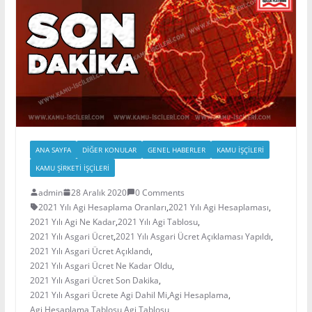
ANA SAYFA
DIĞER KONULAR
GENEL HABERLER
KAMU İŞÇILERI
KAMU ŞIRKETI İŞÇILERI
admin
28 Aralık 2020
0 Comments
2021 Yılı Agi Hesaplama Oranları
,
2021 Yılı Agi Hesaplaması
,
2021 Yılı Agi Ne Kadar
,
2021 Yılı Agi Tablosu
,
2021 Yılı Asgari Ücret
,
2021 Yılı Asgari Ücret Açıklaması Yapıldı
,
2021 Yılı Asgari Ücret Açıklandı
,
2021 Yılı Asgari Ücret Ne Kadar Oldu
,
2021 Yılı Asgari Ücret Son Dakika
,
2021 Yılı Asgari Ücrete Agi Dahil Mi
,
Agi Hesaplama
,
Agi Hesaplama Tablosu
,
Agi Tablosu
,