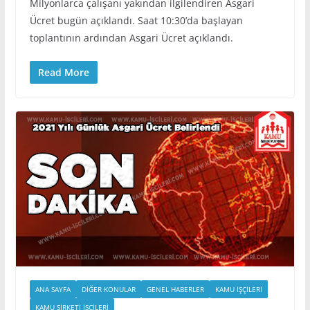
Milyonlarca çalışanı yakından ilgilendiren Asgari
Ücret bugün açıklandı. Saat 10:30’da başlayan
toplantının ardından Asgari Ücret açıklandı.
Read More
ANA SAYFA
DIĞER KONULAR
GENEL HABERLER
KAMU İŞÇILERI
KAMU ŞIRKETI İŞÇILERI