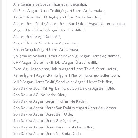
Aile Çalışma ve Sosyal Hizmetler Bakanlığı
,
Ak Parti Asgari Ücret Teklifi
,
Asgari Ücret Açıklamaları
,
Asgari Ücret Belli Oldu
,
Asgari Ücret Ne Kadar Oldu
,
Asgari Ücret Nedir
,
Asgari Ücret Son Dakika
,
Asgari Ücret Tablosu
,
Asgari Ücret Tarihi
,
Asgari Ücret Teklifleri
,
Asgari Ücrete Agi Dahil Mi?
,
Asgari Ücrette Son Dakika Açıklaması
,
Bakan Selçuk Asgari Ücret Açıklaması
,
Çalışma ve Sosyal Hizmetler Bakanlığı Asgari Ücret Açıklaması
,
CHP Asgari Ücret Teklifi
,
Disk Asgari Ücret Teklifi
,
Excel Agi Hesaplama
,
Hak-İş Asgari Ücret Teklifi
,
Kamu İşçileri
,
Kamu İşçileri Asgari
,
Kamu İşçileri Platformu
,
kamu-iscileri.com
,
MHP Asgari Ücret Teklifi
,
Sendikalar Asgari Ücret Teklifleri
,
Son Dakika 2021 Yılı Agi Belli Oldu
,
Son Dakika Agi Belli Oldu
,
Son Dakika AGİ Ne Kadar Oldu
,
Son Dakika Asgari Geçim İndirim Ne Kadar
,
Son Dakika Asgari Ücret
,
Son Dakika Asgari Ücret Açıklaması
,
Son Dakika Asgari Ücret Belli Oldu
,
Son Dakika Asgari Ücret Görüşmeleri
,
Son Dakika Asgari Ücret Karar Tarihi Belli Oldu
,
Son Dakika Asgari Ücret Ne Kadar Oldu
,